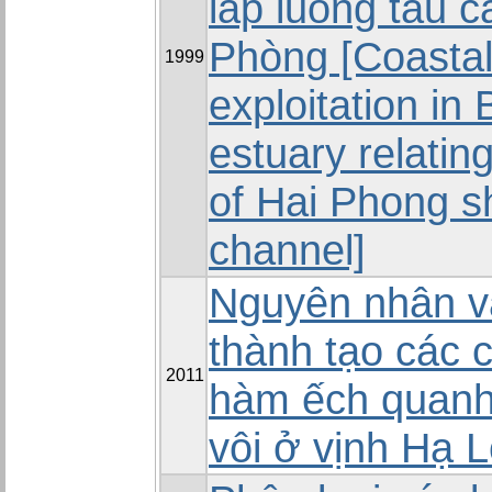
lấp luồng tàu c
Phòng [Coastal
1999
exploitation in
estuary relating
of Hai Phong s
channel]
Nguyên nhân và
thành tạo các 
2011
hàm ếch quanh
vôi ở vịnh Hạ 