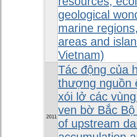
resources, ecol
geological won
marine regions,
areas and islan
Vietnam)
Tác động của 
thượng nguồn ế
xói lở các vùn
ven bờ Bắc Bộ
2011
of upstream d
accumulation a