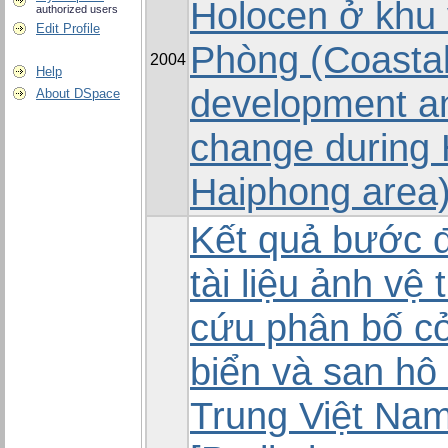
Holocen ở khu 
authorized users
Edit Profile
Phòng (Coasta
2004
Help
development an
About DSpace
change during 
Haiphong area
Kết quả bước 
tài liệu ảnh vệ 
cứu phân bố cỏ
biển và san hô
Trung Việt Na