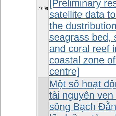
[Preliminary res
1999
satellite data t
the dustribution
seagrass bed,
and coral reef i
coastal zone o
centre]
Một số hoạt độ
tài nguyên ven
sông Bạch Đằn