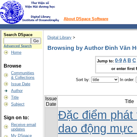
About DSpace Software
Search DSpace
Digital Library
>
Advanced Search
Browsing by Author Đinh Văn 
Home
0-9
A
B
C
Jump to:
Browse
or enter first 
Communities
& Collections
Sort by:
In order:
Issue Date
Author
Title
Issue
Title
Date
Subject
Đặc điểm phát 
Sign on to:
dao động mực 
Receive email
updates
My DSpace