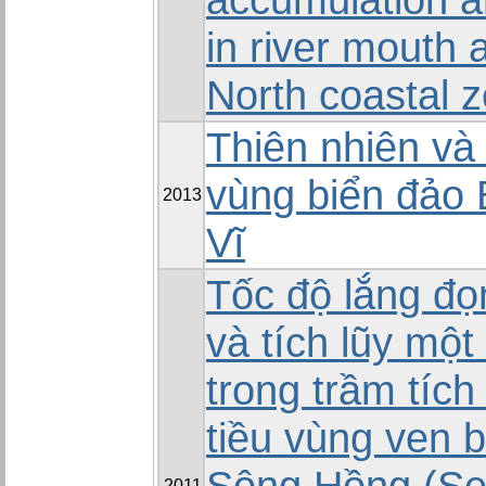
in river mouth 
North coastal 
Thiên nhiên và
vùng biển đảo
2013
Vĩ
Tốc độ lắng đọ
và tích lũy một
trong trầm tích
tiều vùng ven 
Sông Hồng (Se
2011