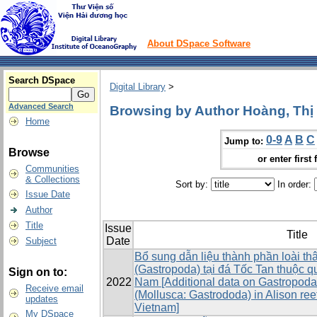
About DSpace Software
Search DSpace
Digital Library
>
Advanced Search
Browsing by Author Hoàng, Th
Home
0-9
A
B
C
Jump to:
Browse
or enter first 
Communities
& Collections
Sort by:
In order:
Issue Date
Author
Title
Issue
Title
Date
Subject
Bổ sung dẫn liệu thành phần loài t
(Gastropoda) tại đá Tốc Tan thuộc 
Sign on to:
2022
Nam [Additional data on Gastropoda
Receive email
(Mollusca: Gastrododa) in Alison ree
updates
Vietnam]
My DSpace