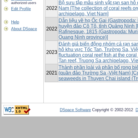
Bộ sưu tập mẫu sinh vật rạn san hô
authorized users
2022
Nam [The collection of coral reefs 
Edit Profile
archipelago, Viet Nam]
Dẫn liệu về họ Ốc Gai (Gastropoda: 
Help
huyện đảo Cô Tô, tỉnh Quảng Ninh [
2022
About DSpace
Rafinesque, 1815 (Gastropoda: Muric
Quang Ninh province)]
Đánh giá biến động nhóm cá rạn san
hô khu vực Tốc Tan, Trường Sa, Vi
2023
fluctuation coral reef fish at the cora
Tan reef, Truong Sa archipelago, Vi
Thành phần loài và phân bố rong bi
2021
(quần đảo Trường Sa -Việt Nam) [Co
seaweeds in Thuyen Chai island (Tr
DSpace Software
Copyright © 2002-2012
D