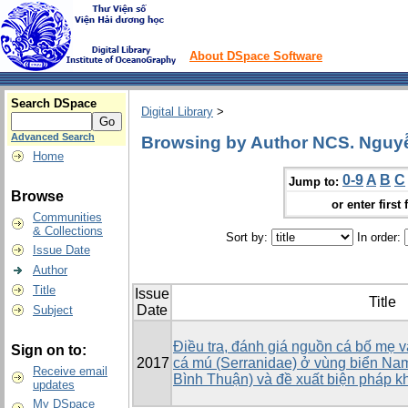
About DSpace Software
Search DSpace
Digital Library
>
Advanced Search
Browsing by Author NCS. Nguyễ
Home
0-9
A
B
C
Jump to:
Browse
or enter first 
Communities
& Collections
Sort by:
In order:
Issue Date
Author
Title
Issue
Title
Date
Subject
Điều tra, đánh giá nguồn cá bố mẹ v
Sign on to:
2017
cá mú (Serranidae) ở vùng biển Na
Receive email
Bình Thuận) và đề xuất biện pháp k
updates
My DSpace