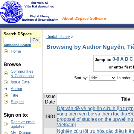
About DSpace Software
Search DSpace
Digital Library
>
Advanced Search
Browsing by Author Nguyễn, T
Home
0-9
A
B
C
Jump to:
Browse
or enter first 
Communities
& Collections
Sort by:
In order:
Issue Date
Author
Title
Issue
Title
Date
Subject
Đặt vấn đề về nghiên cứu hiện tượng
vùng biển ven bờ và thềm lục địa 
Sign on to:
1981
proposal of studies on the upwelling
Receive email
Vietnam]
updates
Nghiên cứu tối ưu hóa các điều kiệ
My DSpace