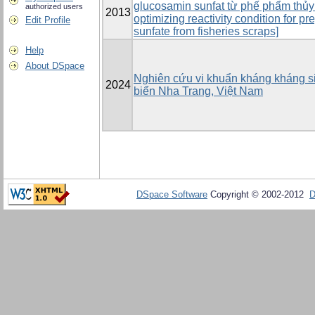
glucosamin sunfat từ phế phẩm thủy
authorized users
2013
optimizing reactivity condition for p
Edit Profile
sunfate from fisheries scraps]
Help
About DSpace
Nghiên cứu vi khuẩn kháng kháng s
2024
biển Nha Trang, Việt Nam
DSpace Software
Copyright © 2002-2012
D