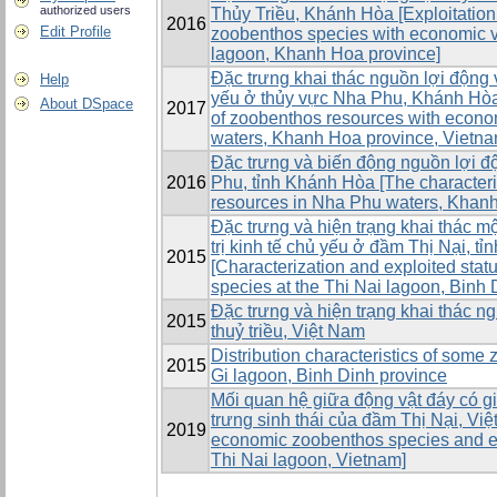
authorized users
Thủy Triều, Khánh Hòa [Exploitation 
2016
Edit Profile
zoobenthos species with economic v
lagoon, Khanh Hoa province]
Đặc trưng khai thác nguồn lợi động vậ
Help
yếu ở thủy vực Nha Phu, Khánh Hòa [
About DSpace
2017
of zoobenthos resources with econo
waters, Khanh Hoa province, Vietna
Đặc trưng và biến động nguồn lợi đ
2016
Phu, tỉnh Khánh Hòa [The characteri
resources in Nha Phu waters, Khanh
Đặc trưng và hiện trạng khai thác mộ
trị kinh tế chủ yếu ở đầm Thị Nại, tỉ
2015
[Characterization and exploited sta
species at the Thi Nai lagoon, Binh 
Đặc trưng và hiện trạng khai thác n
2015
thuỷ triều, Việt Nam
Distribution characteristics of some
2015
Gi lagoon, Binh Dinh province
Mối quan hệ giữa động vật đáy có giá
trưng sinh thái của đầm Thị Nại, Vi
2019
economic zoobenthos species and eco
Thi Nai lagoon, Vietnam]