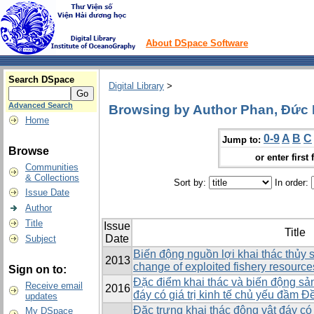
About DSpace Software
Search DSpace
Digital Library
>
Advanced Search
Browsing by Author Phan, Đức 
Home
0-9
A
B
C
Jump to:
Browse
or enter first 
Communities
& Collections
Sort by:
In order:
Issue Date
Author
Title
Issue
Title
Date
Subject
Biến động nguồn lợi khai thác thủy 
2013
change of exploited fishery resource
Sign on to:
Đặc điểm khai thác và biến động sản
Receive email
2016
đáy có giá trị kinh tế chủ yếu đầm Đ
updates
Đặc trưng khai thác động vật đáy có 
My DSpace